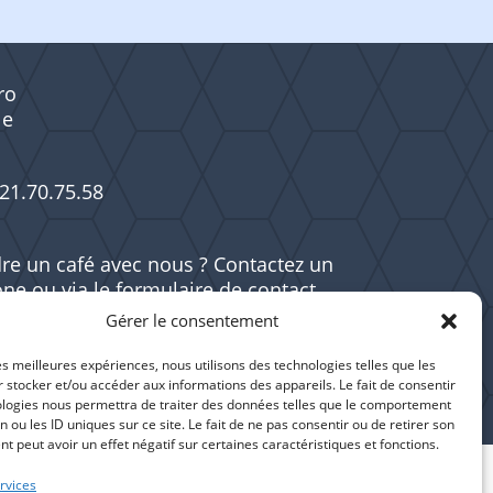
ro
le
21.70.75.58
re un café avec nous ? Contactez un
one ou via le formulaire de contact
Gérer le consentement
les meilleures expériences, nous utilisons des technologies telles que les
 stocker et/ou accéder aux informations des appareils. Le fait de consentir
ologies nous permettra de traiter des données telles que le comportement
n ou les ID uniques sur ce site. Le fait de ne pas consentir ou de retirer son
 peut avoir un effet négatif sur certaines caractéristiques et fonctions.
rvices