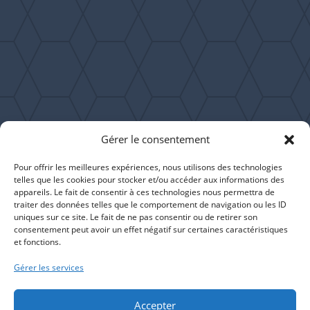
Fournisseur de solutions
informatiques adaptées à vos
besoins depuis 2004
Gérer le consentement
Pour offrir les meilleures expériences, nous utilisons des technologies
telles que les cookies pour stocker et/ou accéder aux informations des
55 rue Roger Salengro
appareils. Le fait de consentir à ces technologies nous permettra de
62750 Loos-en-Gohelle
traiter des données telles que le comportement de navigation ou les ID
uniques sur ce site. Le fait de ne pas consentir ou de retirer son
consentement peut avoir un effet négatif sur certaines caractéristiques
Appelez-nous au 03.21.70.75.58
et fonctions.
Gérer les services
Vous souhaitez prendre un café avec
nous ? Contactez un conseiller par
Accepter