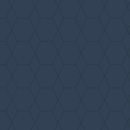
Fournisseur de solutions
informatiques adaptées à vos
besoins depuis 2004
55 rue Roger Salengro
62750 Loos-en-Gohelle
Appelez-nous au 03.21.70.75.58
Vous souhaitez prendre un café avec
nous ? Contactez un conseiller par
téléphone ou via le formulaire de
contact disponible
ici
.